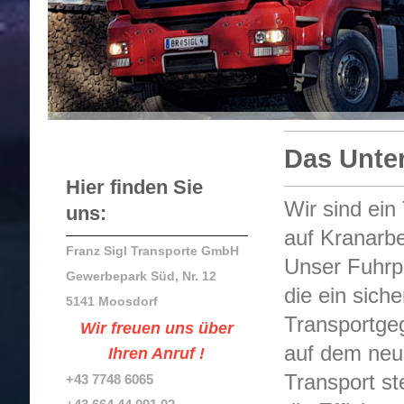
Das Unter
Hier finden Sie
Wir sind ei
uns:
auf Kranarbe
Franz Sigl Transporte GmbH
Unser Fuhrpa
Gewerbepark Süd, Nr. 12
die ein sich
5141 Moosdorf
Transportge
Wir freuen uns über
auf dem neu
Ihren Anruf !
Transport st
+43 7748 6065